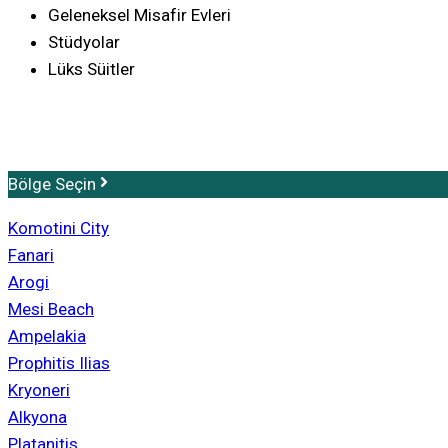
Geleneksel Misafir Evleri
Stüdyolar
Lüks Süitler
Bölge Seçin
Komotini City
Fanari
Arogi
Mesi Beach
Ampelakia
Prophitis Ilias
Kryoneri
Alkyona
Platanitis