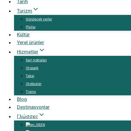
Tarih
Turizm
Görülecek yerler
Plajlar
Kültür
Yerel ürünler
Hizmetler
Şarj noktaları
Otopark
Taksi
Otobüsler
Trains
Blog
Destinasyonlar
Γλώσσες
EN