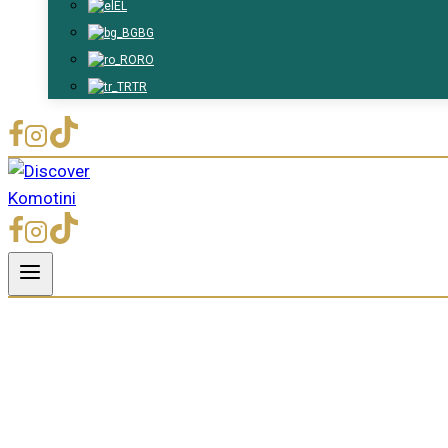
EL
BG
RO
TR