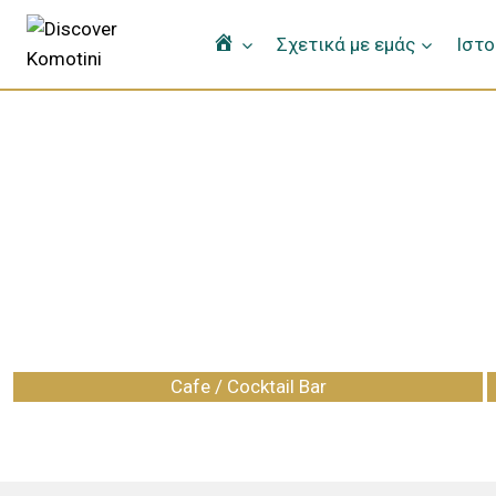
Home
Σχετικά με εμάς
Ιστο
Διαμονή
Φαγητό & Ποτό
Αγορά
Cafe / Cocktail Bar