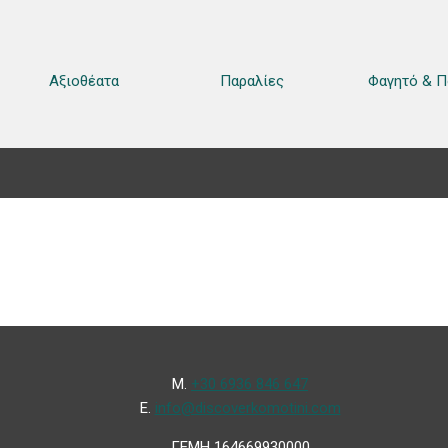
Αξιοθέατα
Παραλίες
Φαγητό & Π
Μ.
+30 6936 846 647
Ε.
info@discoverkomotini.com
ΓΕΜΗ 164669930000