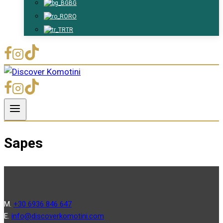
BG
RO
TR
Sapes
Μ.
+30 6936 846 647
Ε.
info@discoverkomotini.com