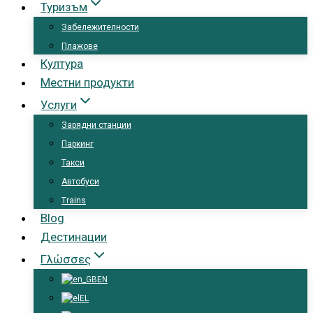
Туризъм
Забележителности
Плажове
Култура
Местни продукти
Услуги
Зарядни станции
Паркинг
Такси
Автобуси
Trains
Blog
Дестинации
Γλώσσες
EN
EL