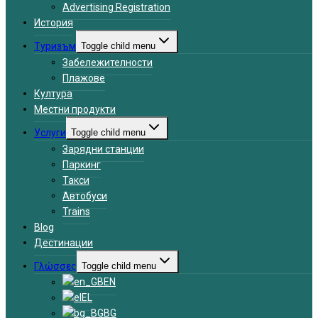
Advertising Registration
История
Туризъм
Toggle child menu
Забележителности
Плажове
Култура
Местни продукти
Услуги
Toggle child menu
Зарядни станции
Паркинг
Такси
Автобуси
Trains
Blog
Дестинации
Γλώσσες
Toggle child menu
EN
EL
BG