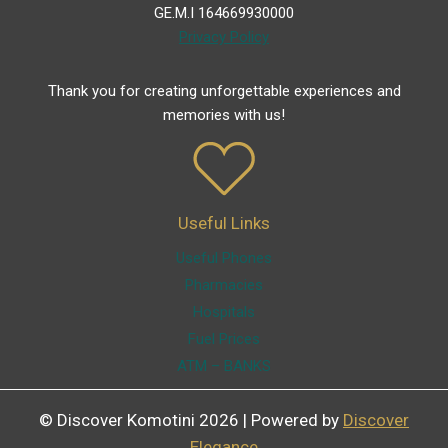
GE.M.I 164669930000
Privacy Policy
Thank you for creating unforgettable experiences and
memories with us!
Useful Links
Useful Phones
Pharmacies
Hospitals
Fuel Prices
ATM – BANKS
© Discover Komotini 2026 | Powered by
Discover
Elegance